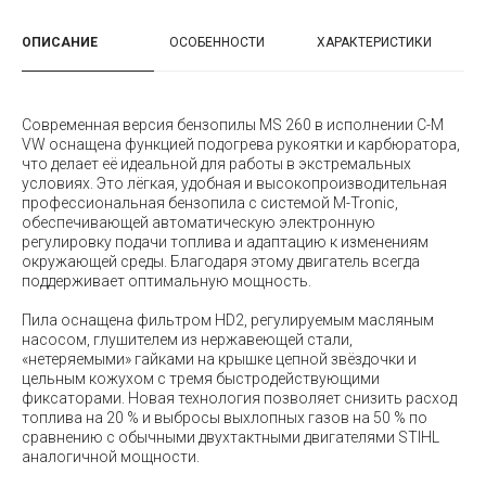
ОПИСАНИЕ
ОСОБЕННОСТИ
ХАРАКТЕРИСТИКИ
Современная версия бензопилы MS 260 в исполнении C-M
VW оснащена функцией подогрева рукоятки и карбюратора,
что делает её идеальной для работы в экстремальных
условиях. Это лёгкая, удобная и высокопроизводительная
профессиональная бензопила с системой M-Tronic,
обеспечивающей автоматическую электронную
регулировку подачи топлива и адаптацию к изменениям
окружающей среды. Благодаря этому двигатель всегда
поддерживает оптимальную мощность.
Пила оснащена фильтром HD2, регулируемым масляным
насосом, глушителем из нержавеющей стали,
«нетеряемыми» гайками на крышке цепной звёздочки и
цельным кожухом с тремя быстродействующими
фиксаторами. Новая технология позволяет снизить расход
топлива на 20 % и выбросы выхлопных газов на 50 % по
сравнению с обычными двухтактными двигателями STIHL
аналогичной мощности.