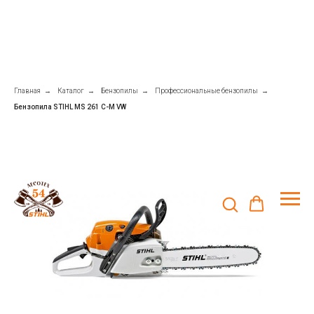
Главная
→
Каталог
→
Бензопилы
→
Профессиональные бензопилы
→
Бензопила STIHL MS 261 C-M VW