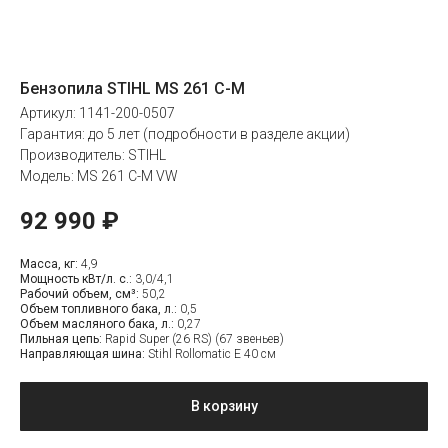
Бензопила STIHL MS 261 C-M
Артикул: 1141-200-0507
Гарантия: до 5 лет (подробности в разделе акции)
Производитель: STIHL
Модель: MS 261 C-M VW
92 990
₽
Масса, кг:
4,9
Мощность кВт/л. с.:
3,0/4,1
Рабочий объем, см³:
50,2
Объем топливного бака, л.:
0,5
Объем масляного бака, л.:
0,27
Пильная цепь:
Rapid Super (26 RS) (67 звеньев)
Направляющая шина:
Stihl Rollomatic Е 40 см
В корзину