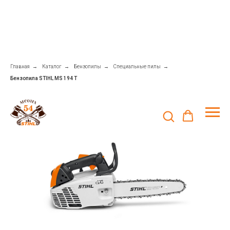
Главная
→
Каталог
→
Бензопилы
→
Специальные пилы
→
Бензопила STIHL MS 194 T