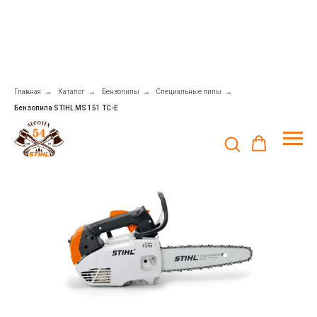
Главная
→
Каталог
→
Бензопилы
→
Специальные пилы
→
Бензопила STIHL MS 151 TC-E