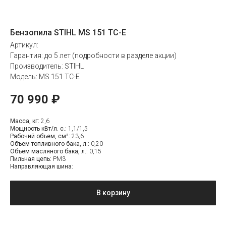
Бензопила STIHL MS 151 TC-E
Артикул:
Гарантия: до 5 лет (подробности в разделе акции)
Производитель: STIHL
Модель: MS 151 TC-E
70 990
₽
Масса, кг:
2,6
Мощность кВт/л. с.:
1,1/1,5
Рабочий объем, см³:
23,6
Объем топливного бака, л.:
0,20
Объем масляного бака, л.:
0,15
Пильная цепь:
PM3
Направляющая шина:
В корзину