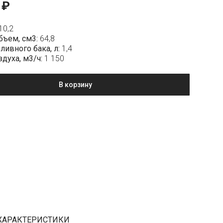
₽
10,2
бъем, см3:
64,8
ливного бака, л:
1,4
здуха, м3/ч:
1 150
В корзину
ХАРАКТЕРИСТИКИ