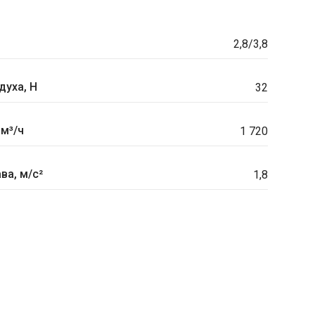
2,8/3,8
духа, H
32
 м³/ч
1 720
ва, м/с²
1,8