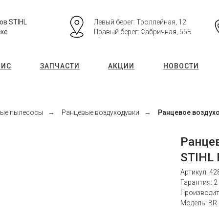
ов STIHL
Левый берег: Троллейная, 12
ске
Правый берег: Фабричная, 55Б
ВИС
ЗАПЧАСТИ
АКЦИИ
НОВОСТИ
вые пылесосы
→
Ранцевые воздуходувки
→
Ранцевое воздухо
Ранцев
STIHL 
Артикул: 42
Гарантия: 2
Производит
Модель: BR