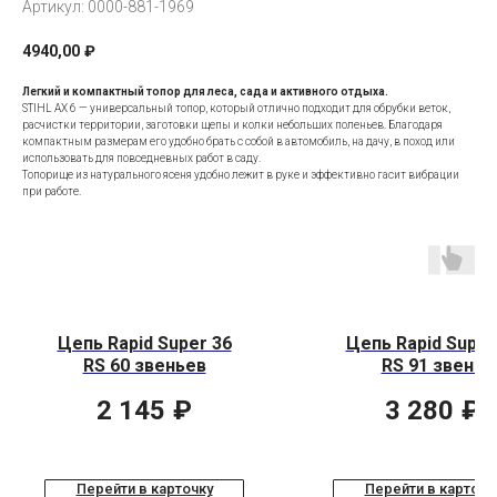
Артикул:
0000-881-1969
4940,00
₽
Легкий и компактный топор для леса, сада и активного отдыха.
STIHL AX 6 — универсальный топор, который отлично подходит для обрубки веток,
расчистки территории, заготовки щепы и колки небольших поленьев. Благодаря
компактным размерам его удобно брать с собой в автомобиль, на дачу, в поход или
использовать для повседневных работ в саду.
Топорище из натурального ясеня удобно лежит в руке и эффективно гасит вибрации
при работе.
Цепь Rapid Super 36
Цепь Rapid Super
RS 60 звеньев
RS 91 звено
2 145
₽
3 280
₽
Перейти в карточку
Перейти в карточк