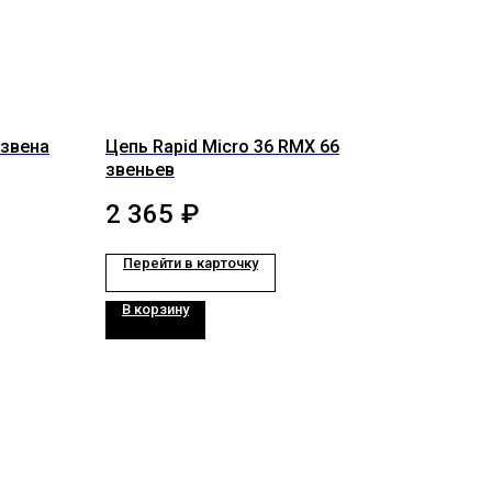
 звена
Цепь Rapid Micro 36 RMX 66
звеньев
2 365
₽
Перейти в карточку
В корзину