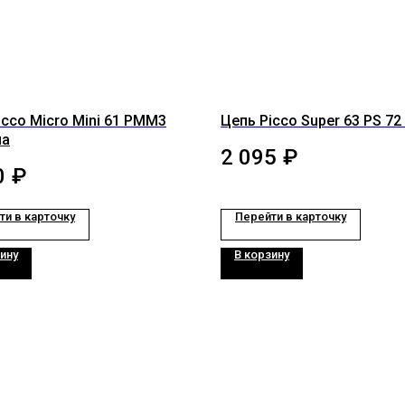
icco Micro Mini 61 PMM3
Цепь Picco Super 63 PS 72
на
2 095
₽
0
₽
ти в карточку
Перейти в карточку
ину
В корзину