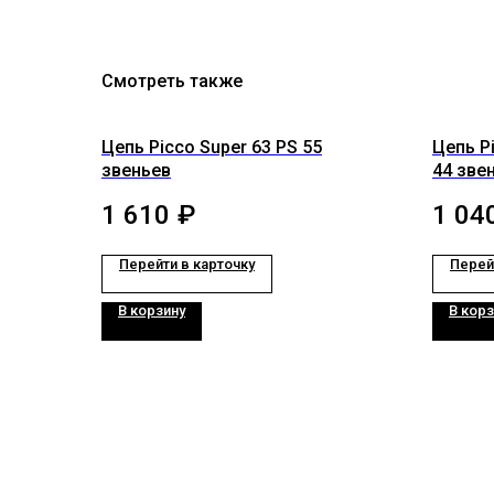
Смотреть также
Цепь Picco Super 63 PS 55
Цепь P
звеньев
44 зве
1 610
₽
1 04
Перейти в карточку
Перей
В корзину
В корз