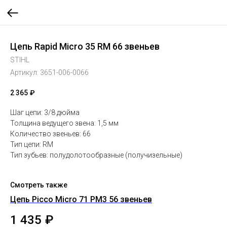
Цепь Rapid Micro 35 RM 66 звеньев
STIHL
Артикул:
3651-006-0066
2 365
₽
Шаг цепи: 3/8 дюйма
Толщина ведущего звена: 1,5 мм
Количество звеньев: 66
Тип цепи: RM
Тип зубьев: полудолотообразные (получизельные)
Смотреть также
Цепь Picco Micro 71 PM3 56 звеньев
Це
1 435
₽
3