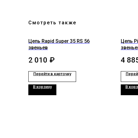
Смотреть также
Цепь Rapid Super 35 RS 56
Цепь P
звеньев
звенье
2 010
₽
4 88
Перейти в карточку
Перей
В корзину
В корз