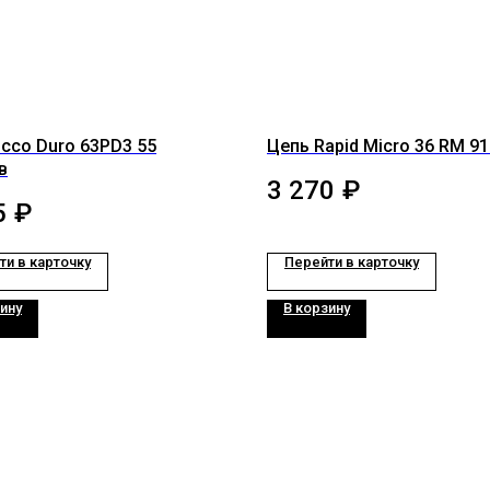
icco Duro 63PD3 55
Цепь Rapid Micro 36 RM 9
в
3 270
₽
5
₽
ти в карточку
Перейти в карточку
ину
В корзину