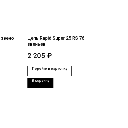
1 звено
Цепь Rapid Super 25 RS 76
звеньев
2 205
₽
Перейти в карточку
В корзину