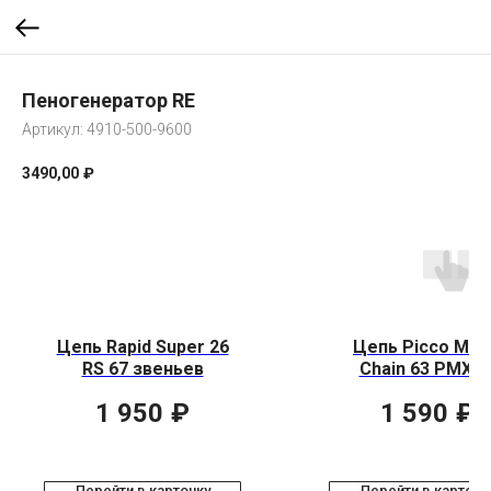
Пеногенератор RE
Артикул:
4910-500-9600
3490,00
₽
Цепь Rapid Super 26
Цепь Picco Mic
RS 67 звеньев
Chain 63 PMX 5
звеньев
1 950
₽
1 590
₽
Перейти в карточку
Перейти в карточк